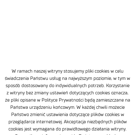
3 MIN
28 MAJ 2026
Michał M. Karasiewicz ze stopniem
doktora w dziedzinie inżynierii
materiałowej
W ramach naszej witryny stosujemy pliki cookies w celu
świadczenia Państwu usług na najwyższym poziomie, w tym w
sposób dostosowany do indywidualnych potrzeb. Korzystanie
z witryny bez zmiany ustawień dotyczących cookies oznacza,
że pliki opisane w Polityce Prywatności będą zamieszczane na
‹
›
…
1
2
3
23
Państwa urządzeniu końcowym. W każdej chwili możecie
Państwo zmienić ustawienia dotyczące plików cookies w
przeglądarce internetowej. Akceptacja niezbędnych plików
cookies jest wymagana do prawidłowego działania witryny.