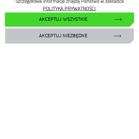
Szczegółowe informacje znajdą Państwo w zakładce
POLITYKA PRYWATNOŚCI.
AKCEPTUJ WSZYSTKIE
Dane osobowe
AKCEPTUJ NIEZBĘDNE
Deklaracja dostępności
Polityka prywatności
Plan Równości Płci
Standardy Ochrony Małoletnich
Standardy Ochrony Sygnalistów