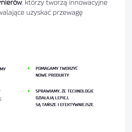
ynierów
, którzy tworzą innowacyjne
walające uzyskać przewagę
POMAGAMY TWORZYĆ
EMY
NOWE PRODUKTY
SPRAWIAMY, ŻE TECHNOLOGIE
Y
DZIAŁAJĄ LEPIEJ,
E
SĄ TAŃSZE I EFEKTYWNIEJSZE