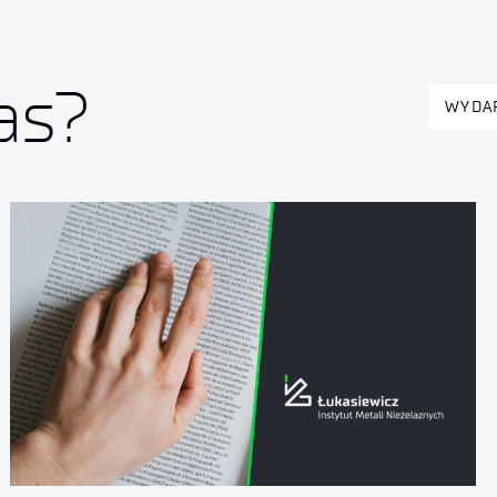
as?
WYDA