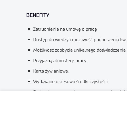
BENEFITY
Zatrudnienie na umowę o pracę
Dostęp do wiedzy i możliwość podnoszenia kwali
Możliwość zdobycia unikalnego doświadczenia
Przyjazną atmosferę pracy.
Karta żywieniowa,
Wydawane okresowo środki czystości.
Dodatki za pracę zmianową oraz w weekendy i 
Rodzaj umowy:
umowa o pracę
Wymiar etatu:
pełny etat, praca na 4 zmiany w sy
Liczba stanowisk pracy:
2
Miejsce wykonywania pracy: Sieć
Badawcza Łukasiew