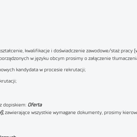
ztałcenie, kwalifikacje i doświadczenie zawodowe/staż pracy
orządzonych w języku obcym prosimy o załączenie tłumaczenia 
owych kandydata w procesie rekrutacji;
rutacji;
z dopiskiem:
Oferta
H)
,
zawierające wszystkie wymagane dokumenty, prosimy kierow