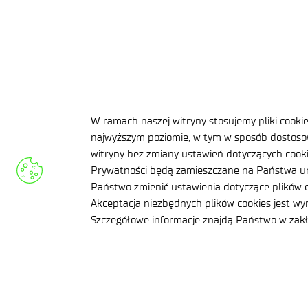
(TPH), ul. Złotoryjska 194 (teren HM „Legnica”)
W ramach naszej witryny stosujemy pliki cooki
najwyższym poziomie, w tym w sposób dostosow
Brak opublikowanego wyniku naboru.
witryny bez zmiany ustawień dotyczących cookie
Prywatności będą zamieszczane na Państwa ur
Państwo zmienić ustawienia dotyczące plików c
Akceptacja niezbędnych plików cookies jest w
Szczegółowe informacje znajdą Państwo w za
APLIKUJ TERAZ