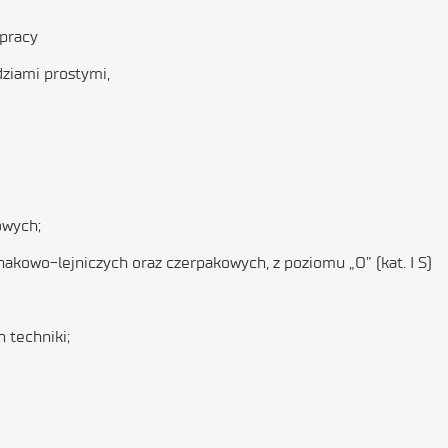
 pracy
ziami prostymi,
owych;
kowo-lejniczych oraz czerpakowych, z poziomu „O” (kat. I S)
 techniki;