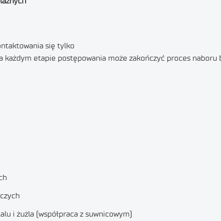
elaznych
ntaktowania się tylko
na każdym etapie postępowania może zakończyć proces naboru b
ch
iczych
alu i żużla (współpraca z suwnicowym)