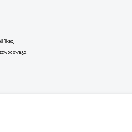
fikacji,
 zawodowego.
dni świąteczne.
stemie 5 – brygadowym. 30 godzin średnio tygodniowo.
icz – Instytut Metali Nieżelaznych, Departament Produkcji i Go