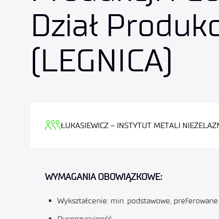
Dział Produkc
(LEGNICA)
ŁUKASIEWICZ – INSTYTUT METALI NIEŻELA
WYMAGANIA OBOWIĄZKOWE:
Wykształcenie: min. podstawowe, preferowan
Dyspozycyjność,