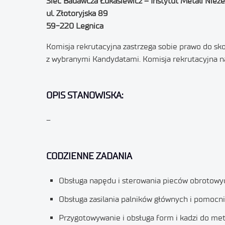
Sieć Badawcza Łukasiewicz – Instytut Metali Nież
ul. Złotoryjska 89
59-220 Legnica
Komisja rekrutacyjna zastrzega sobie prawo do sko
z wybranymi Kandydatami. Komisja rekrutacyjna 
OPIS STANOWISKA:
–
CODZIENNE ZADANIA
Obsługa napędu i sterowania pieców obrotowy
Obsługa zasilania palników głównych i pomocn
Przygotowywanie i obsługa form i kadzi do met