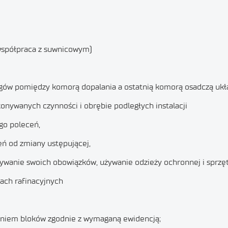
(współpraca z suwnicowym)
ągów pomiędzy komorą dopalania a ostatnią komorą osadczą ukł
onywanych czynności i obrębie podległych instalacji
go poleceń,
eń od zmiany ustępującej,
ywanie swoich obowiązków, używanie odzieży ochronnej i sprzę
łach rafinacyjnych
eniem bloków zgodnie z wymaganą ewidencją;