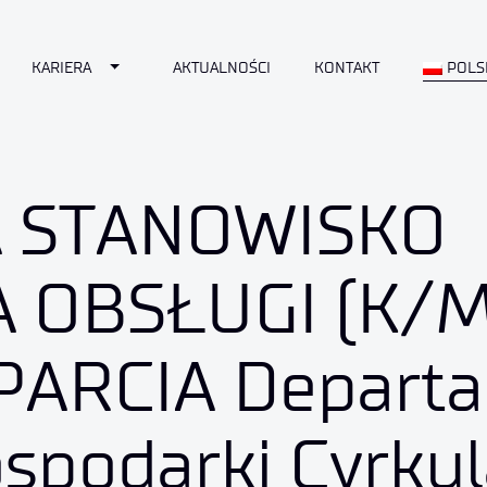
Toggle Dropdown
KARIERA
AKTUALNOŚCI
KONTAKT
POLS
 STANOWISKO
 OBSŁUGI (K/M
PARCIA Depart
ospodarki Cyrkul