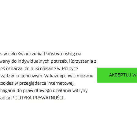
WYNIK NABOR
es w celu świadczenia Państwu usług na
any do indywidualnych potrzeb. Korzystanie z
s oznacza, że pliki opisane w Polityce
AKCEPTUJ W
ządzeniu końcowym. W każdej chwili możecie
ookies w przeglądarce internetowej.
ymagana do prawidłowego działania witryny.
kładce
POLITYKA PRYWATNOŚCI.
POWRÓT DO LISTY OFERT
PRZEJDŹ DO LISTY