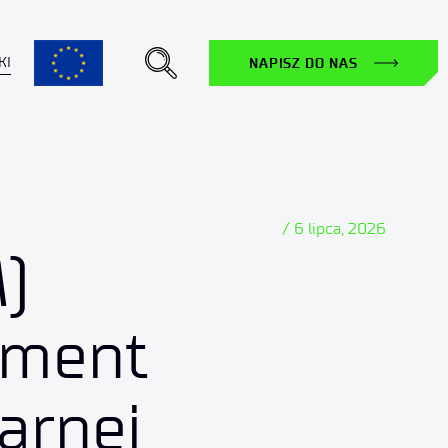
KI
NAPISZ DO NAS
/ 6 lipca, 2026
)
ament
arnej