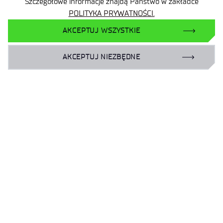
Szczegółowe informacje znajdą Państwo w zakładce
Deklaracja dostępności
POLITYKA PRYWATNOŚCI.
AKCEPTUJ WSZYSTKIE
Polityka prywatności
AKCEPTUJ NIEZBĘDNE
Plan Równości Płci
Standardy Ochrony Małoletnich
Standardy Ochrony Sygnalistów