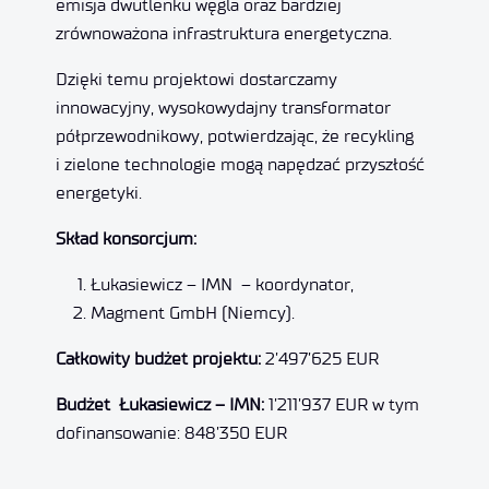
emisja dwutlenku węgla oraz bardziej
zrównoważona infrastruktura energetyczna.
Dzięki temu projektowi dostarczamy
innowacyjny, wysokowydajny transformator
półprzewodnikowy, potwierdzając, że recykling
i zielone technologie mogą napędzać przyszłość
energetyki.
Skład konsorcjum:
Łukasiewicz – IMN – koordynator,
Magment GmbH (Niemcy).
Całkowity budżet projektu:
2’497’625 EUR
Budżet Łukasiewicz – IMN:
1’211’937 EUR w tym
dofinansowanie: 848’350 EUR